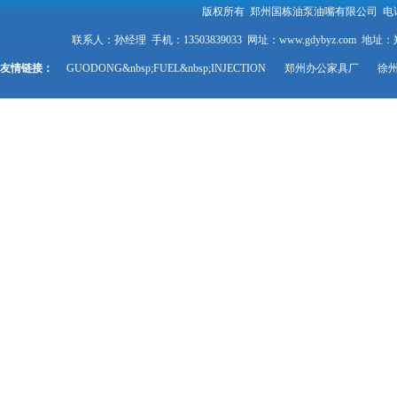
版权所有 郑州国栋油泵油嘴有限公司 电话：0371-6
联系人：孙经理 手机：13503839033 网址：www.gdybyz.
友情链接：
GUODONG&nbsp;FUEL&nbsp;INJECTION
郑州办公家具厂
徐