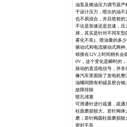
油泵及燃油压力调节器严
于设计压力，喷出的油不
也不易混合，并且喷射的
不论是加速还是怠速，压
择，其实是针对不同车型
雾化不良)。喷油量的多
驱动式和电流驱动式两种
错接在12V上时间稍长会
0V，这个变化是瞬时的，
脉动的直流电信号，并非
像汽车里面除了发电机整
油嘴间隙有积碳及胶合物
故障排除
喷孔堵塞
可用通针进行疏通，疏通
柱面磨损较大。若针阀体
磨；若针阀圆柱面磨损较
密封不良