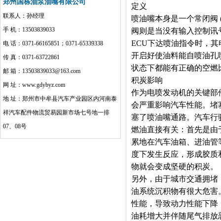
郑州国栋油泵油嘴有限公司
定义
联系人：孙经理
喷油嘴本身是一个常闭阀
手 机：13503839033
阀则是当没有输入控制讯
ECU下达喷油指令时，
电 话：0371-66165851；0371-65339338
开启好使油料能自喷油孔
传 真：0371-63722861
状态下都能有正确的空燃
邮 箱：13503839033@163.com
积炭影响
网 址：www.gdybyz.com
作为电喷发动机的关键部
地 址：郑州市中牟县汽车产业园区内河南泰
会严重影响汽车性能。堵
祥汽车配件物流贸易园新市场七号地一排
塞了喷油嘴通路。汽车行
07、08号
燃油直接有关：首先是由
累地在汽车油箱、进油管
度下发生反应，形成胶质
物就会变成坚硬的积炭。
另外，由于城市交通拥堵
油系统沉积物有很大危害
性能，导致动力性能下降
油耗增大并伴随尾气排放