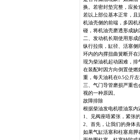
换。若密封垫完整，应捡
若以上部位基本正常，且
机油壳侧的前端，多因机
碰，将机油壳磨透形成缺
二、发动机长期使用形成
纵行拉痕，缸径、活塞侧
环内的内撑扭曲簧断开在
现为柴油机起动困难，排
在装配时因方向倒置使燃
重，每天油耗在0.5公斤
三、气门导管磨损严重也
视的一种原因。
故障排除
根据柴油发电机喷油泵内
1、见阀座唔紧张，紧张
2、首先，让我们的身体
如果气缸活塞和柱塞肩胛
面垫圈柱塞，柱塞缺陷或