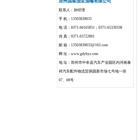
郑州国栋油泵油嘴有限公司
联系人：孙经理
手 机：13503839033
电 话：0371-66165851；0371-65339338
传 真：0371-63722861
邮 箱：13503839033@163.com
网 址：www.gdybyz.com
地 址：郑州市中牟县汽车产业园区内河南泰
祥汽车配件物流贸易园新市场七号地一排
07、08号